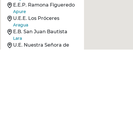
E.E.P. Ramona Figueredo
Apure
U.E.E. Los Próceres
Aragua
E.B. San Juan Bautista
Lara
U.E. Nuestra Señora de
Coromoto - AM
Carabobo
U.E.E. Manuelita Sáenz AM
Aragua
U.E.E. José Vicente Tovar
Aragua
E.B. San José de
U.E.E. Dr. Cristóbal
Mendoza
la Peña
Aragua
U.E. Colegio Patricia de
Reyes Fe y Alegría
Apadrinada por: P & G
Lara